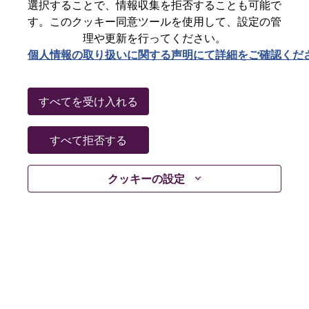
選択することで、情報収集を拒否することも可能で
Password
す。このクッキー同意ツールを使用して、設定の管
理や更新を行ってください。
個人情報の取り扱いに関する声明にて詳細をご確認くだ
ログイン
すべてを受け入れる
パスワードを忘れましたか？
すべて拒否する
現在募集中の職種に最近応募しましたでしょうか。そ
クッキーの設定
の場合、あなたのメールアドレスは当社のシステムに
保存されています。 よって「Forget Password?」をク
リックして頂ければ、リセットしてログインできま
す。
ログインや新規ユーザーとしての登録時に問題が発生
した場合は、エラーの詳細内容と該当するスクリーン
ショットのデータを添えて、当社HRサポート 担当
hrsupport@lenovo.com
までお問い合わせ頂けますか。