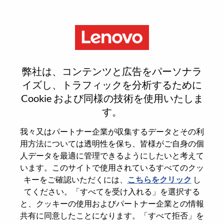
Menu
Sign In or Register for a new
弊社は、コンテンツと広告をパーソナラ
user account
イズし、トラフィックを分析するために
Cookie および同様の技術を使用いたしま
す。
我々又はパートナー企業が収集するデータとその利
用方法については透明性を保ち、皆様がご自身の個
既存ユーザー
人データを最適に管理できるようにしたいと考えて
います。このサイトで使用されているすべてのクッ
キーをご確認いただくには、
こちらをクリック
し
Last Name
てください。「すべてを受け入れる」を選択する
Degree name
と、クッキーの使用およびパートナー企業との情報
共有に同意したことになります。「すべて拒否」を