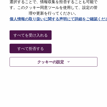
選択することで、情報収集を拒否することも可能で
Password
す。このクッキー同意ツールを使用して、設定の管
理や更新を行ってください。
個人情報の取り扱いに関する声明にて詳細をご確認くだ
ログイン
すべてを受け入れる
パスワードを忘れましたか？
すべて拒否する
現在募集中の職種に最近応募しましたでしょうか。そ
クッキーの設定
の場合、あなたのメールアドレスは当社のシステムに
保存されています。 よって「Forget Password?」をク
リックして頂ければ、リセットしてログインできま
す。
ログインや新規ユーザーとしての登録時に問題が発生
した場合は、エラーの詳細内容と該当するスクリーン
ショットのデータを添えて、当社HRサポート 担当
hrsupport@lenovo.com
までお問い合わせ頂けますか。