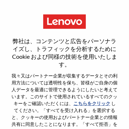
Menu
Sign In or Register for a new
弊社は、コンテンツと広告をパーソナラ
user account
イズし、トラフィックを分析するために
Cookie および同様の技術を使用いたしま
す。
我々又はパートナー企業が収集するデータとその利
用方法については透明性を保ち、皆様がご自身の個
既存ユーザー
人データを最適に管理できるようにしたいと考えて
います。このサイトで使用されているすべてのクッ
キーをご確認いただくには、
こちらをクリック
し
Last Name
てください。「すべてを受け入れる」を選択する
Degree name
と、クッキーの使用およびパートナー企業との情報
共有に同意したことになります。「すべて拒否」を