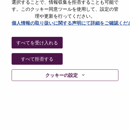
選択することで、情報収集を拒否することも可能で
Password
す。このクッキー同意ツールを使用して、設定の管
理や更新を行ってください。
個人情報の取り扱いに関する声明にて詳細をご確認くだ
ログイン
すべてを受け入れる
パスワードを忘れましたか？
すべて拒否する
現在募集中の職種に最近応募しましたでしょうか。そ
クッキーの設定
の場合、あなたのメールアドレスは当社のシステムに
保存されています。 よって「Forget Password?」をク
リックして頂ければ、リセットしてログインできま
す。
ログインや新規ユーザーとしての登録時に問題が発生
した場合は、エラーの詳細内容と該当するスクリーン
ショットのデータを添えて、当社HRサポート 担当
hrsupport@lenovo.com
までお問い合わせ頂けますか。