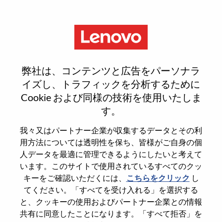
Menu
Sign In or Register for a new
弊社は、コンテンツと広告をパーソナラ
user account
イズし、トラフィックを分析するために
Cookie および同様の技術を使用いたしま
す。
我々又はパートナー企業が収集するデータとその利
用方法については透明性を保ち、皆様がご自身の個
既存ユーザー
人データを最適に管理できるようにしたいと考えて
います。このサイトで使用されているすべてのクッ
キーをご確認いただくには、
こちらをクリック
し
Last Name
てください。「すべてを受け入れる」を選択する
Degree name
と、クッキーの使用およびパートナー企業との情報
共有に同意したことになります。「すべて拒否」を