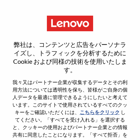
Menu
Sign In or Register for a new
弊社は、コンテンツと広告をパーソナラ
user account
イズし、トラフィックを分析するために
Cookie および同様の技術を使用いたしま
す。
我々又はパートナー企業が収集するデータとその利
用方法については透明性を保ち、皆様がご自身の個
既存ユーザー
人データを最適に管理できるようにしたいと考えて
います。このサイトで使用されているすべてのクッ
キーをご確認いただくには、
こちらをクリック
し
Last Name
てください。「すべてを受け入れる」を選択する
Degree name
と、クッキーの使用およびパートナー企業との情報
共有に同意したことになります。「すべて拒否」を