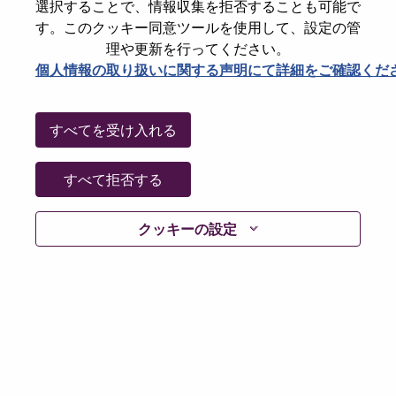
選択することで、情報収集を拒否することも可能で
Password
す。このクッキー同意ツールを使用して、設定の管
理や更新を行ってください。
個人情報の取り扱いに関する声明にて詳細をご確認くだ
ログイン
すべてを受け入れる
パスワードを忘れましたか？
すべて拒否する
現在募集中の職種に最近応募しましたでしょうか。そ
クッキーの設定
の場合、あなたのメールアドレスは当社のシステムに
保存されています。 よって「Forget Password?」をク
リックして頂ければ、リセットしてログインできま
す。
ログインや新規ユーザーとしての登録時に問題が発生
した場合は、エラーの詳細内容と該当するスクリーン
ショットのデータを添えて、当社HRサポート 担当
hrsupport@lenovo.com
までお問い合わせ頂けますか。