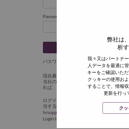
Password
弊社は
析す
ログイン
我々又はパートナー
パスワードを忘れましたか？
人データを最適に管
キーをご確認いただ
現在募集中の職種に最近応募しましたで
クッキーの使用およ
当社のシステムに保存されています。 よって「
することで、情報収
れば、リセットしてログインできます。
更新を行っ
ログインや新規ユーザーとしての登録時
当するスクリーンショットのデータを添え
クッ
hrsupport@lenovo.com
までお問い合わせ頂
Login Issue」と入れてください。