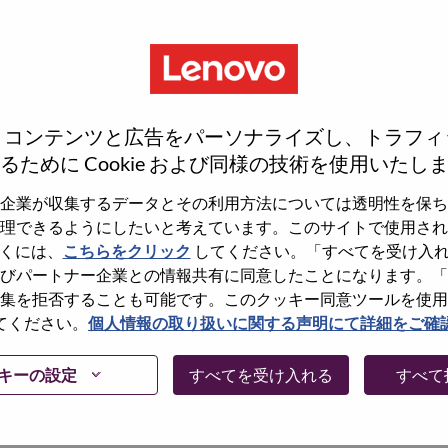
、コンテンツと広告をパーソナライズし、トラフィ
るために Cookie および同様の技術を使用いたし
企業が収集するデータとその利用方法については透明性を保ち
理できるようにしたいと考えています。このサイトで使用され
くには、
こちらをクリック
してください。「すべてを受け入
しょうか。その場合、あなたのメールアドレスは
びパートナー企業との情報共有に同意したことになります。「
Forget Password?」をクリックして頂け
集を拒否することも可能です。このクッキー同意ツールを使用
てください。
個人情報の取り扱いに関する声明にて詳細をご確
に問題が発生した場合は、エラーの詳細内容と該
て、当社HRサポート 担当
キーの設定
すべてを受け入れる
すべて
けますか。またメールの件名に「Applicant
内容を確認後、サポート担当よりご連絡いたします。