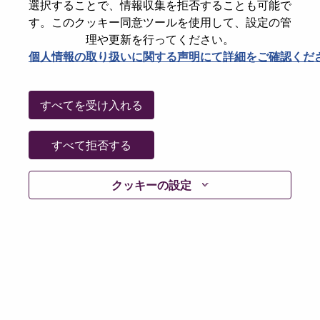
選択することで、情報収集を拒否することも可能で
Password
す。このクッキー同意ツールを使用して、設定の管
理や更新を行ってください。
個人情報の取り扱いに関する声明にて詳細をご確認くだ
ログイン
すべてを受け入れる
パスワードを忘れましたか？
すべて拒否する
現在募集中の職種に最近応募しましたでしょうか。そ
クッキーの設定
の場合、あなたのメールアドレスは当社のシステムに
保存されています。 よって「Forget Password?」をク
リックして頂ければ、リセットしてログインできま
す。
ログインや新規ユーザーとしての登録時に問題が発生
した場合は、エラーの詳細内容と該当するスクリーン
ショットのデータを添えて、当社HRサポート 担当
hrsupport@lenovo.com
までお問い合わせ頂けますか。