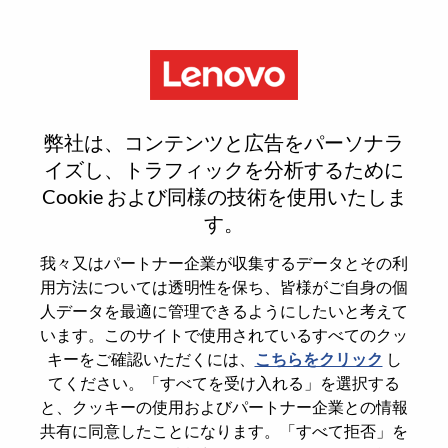
Menu
Sign In or Register for a new
弊社は、コンテンツと広告をパーソナラ
user account
イズし、トラフィックを分析するために
Cookie および同様の技術を使用いたしま
す。
我々又はパートナー企業が収集するデータとその利
用方法については透明性を保ち、皆様がご自身の個
既存ユーザー
人データを最適に管理できるようにしたいと考えて
います。このサイトで使用されているすべてのクッ
キーをご確認いただくには、
こちらをクリック
し
Last Name
てください。「すべてを受け入れる」を選択する
Degree name
と、クッキーの使用およびパートナー企業との情報
共有に同意したことになります。「すべて拒否」を