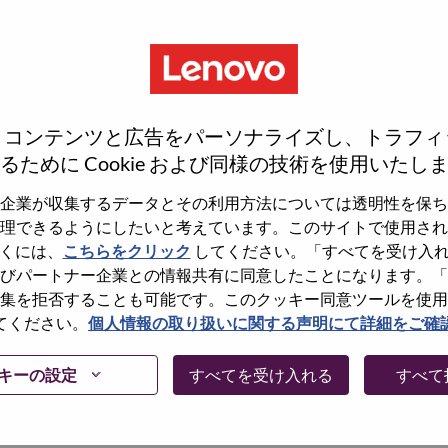
、コンテンツと広告をパーソナライズし、トラフィ
るために Cookie および同様の技術を使用いたし
企業が収集するデータとその利用方法については透明性を保ち
理できるようにしたいと考えています。このサイトで使用され
くには、
こちらをクリック
してください。「すべてを受け入
しょうか。その場合、あなたのメールアドレスは
びパートナー企業との情報共有に同意したことになります。「
Forget Password?」をクリックして頂け
集を拒否することも可能です。このクッキー同意ツールを使用
てください。
個人情報の取り扱いに関する声明にて詳細をご確
に問題が発生した場合は、エラーの詳細内容と該
て、当社HRサポート 担当
キーの設定
すべてを受け入れる
すべて
けますか。またメールの件名に「Applicant
内容を確認後、サポート担当よりご連絡いたします。