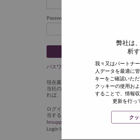
Password
弊社は
析す
ログイン
我々又はパートナー
パスワードを忘れましたか？
人データを最適に管
キーをご確認いただ
現在募集中の職種に最近応募しましたで
クッキーの使用およ
当社のシステムに保存されています。 よって「
することで、情報収
れば、リセットしてログインできます。
更新を行っ
ログインや新規ユーザーとしての登録時
当するスクリーンショットのデータを添え
クッ
hrsupport@lenovo.com
までお問い合わせ頂
Login Issue」と入れてください。