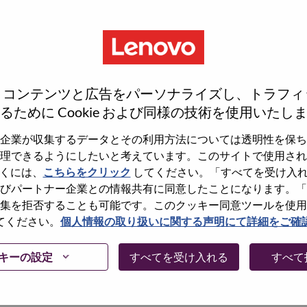
、コンテンツと広告をパーソナライズし、トラフィ
るために Cookie および同様の技術を使用いたし
企業が収集するデータとその利用方法については透明性を保ち
理できるようにしたいと考えています。このサイトで使用され
くには、
こちらをクリック
してください。「すべてを受け入
しょうか。その場合、あなたのメールアドレスは
びパートナー企業との情報共有に同意したことになります。「
Forget Password?」をクリックして頂け
集を拒否することも可能です。このクッキー同意ツールを使用
てください。
個人情報の取り扱いに関する声明にて詳細をご確
に問題が発生した場合は、エラーの詳細内容と該
て、当社HRサポート 担当
キーの設定
すべてを受け入れる
すべて
けますか。またメールの件名に「Applicant
内容を確認後、サポート担当よりご連絡いたします。