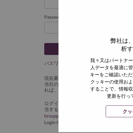
Password
弊社は
析す
ログイン
我々又はパートナー
パスワードを忘れましたか？
人データを最適に管
キーをご確認いただ
現在募集中の職種に最近応募しましたで
クッキーの使用およ
当社のシステムに保存されています。 よって「
することで、情報収
れば、リセットしてログインできます。
更新を行っ
ログインや新規ユーザーとしての登録時
当するスクリーンショットのデータを添え
クッ
hrsupport@lenovo.com
までお問い合わせ頂
Login Issue」と入れてください。