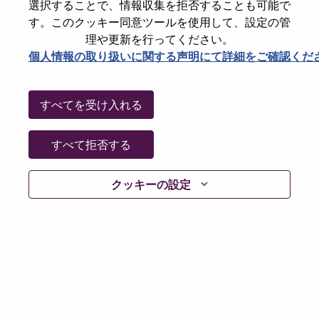
選択することで、情報収集を拒否することも可能で
Password
す。このクッキー同意ツールを使用して、設定の管
理や更新を行ってください。
個人情報の取り扱いに関する声明にて詳細をご確認くだ
ログイン
すべてを受け入れる
パスワードを忘れましたか？
すべて拒否する
現在募集中の職種に最近応募しましたでしょうか。そ
クッキーの設定
の場合、あなたのメールアドレスは当社のシステムに
保存されています。 よって「Forget Password?」をク
リックして頂ければ、リセットしてログインできま
す。
ログインや新規ユーザーとしての登録時に問題が発生
した場合は、エラーの詳細内容と該当するスクリーン
ショットのデータを添えて、当社HRサポート 担当
hrsupport@lenovo.com
までお問い合わせ頂けますか。