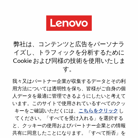
Menu
Sign In or Register for a new
弊社は、コンテンツと広告をパーソナラ
user account
イズし、トラフィックを分析するために
Cookie および同様の技術を使用いたしま
す。
我々又はパートナー企業が収集するデータとその利
用方法については透明性を保ち、皆様がご自身の個
既存ユーザー
人データを最適に管理できるようにしたいと考えて
います。このサイトで使用されているすべてのクッ
キーをご確認いただくには、
こちらをクリック
し
Last Name
てください。「すべてを受け入れる」を選択する
Degree name
と、クッキーの使用およびパートナー企業との情報
共有に同意したことになります。「すべて拒否」を