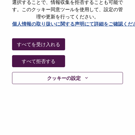
選択することで、情報収集を拒否することも可能で
パスワードをリセットください
E-mail
*
す。このクッキー同意ツールを使用して、設定の管
理や更新を行ってください。
個人情報の取り扱いに関する声明にて詳細をご確認くだ
Continue
すべてを受け入れる
Go Back
すべて拒否する
クッキーの設定
Lenovo.com
Privacy
|
Terms of use
|
FAQs
Follow
WeAreLenovo
|
Cookie Consent Tool
© 2026 Lenovo. All rights reserved