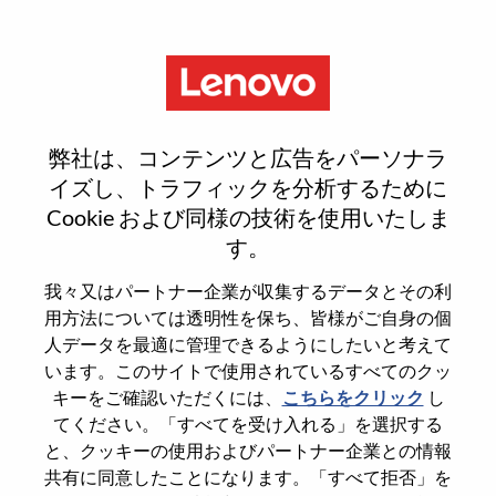
Menu
Reset password
弊社は、コンテンツと広告をパーソナラ
イズし、トラフィックを分析するために
Cookie および同様の技術を使用いたしま
本当にパスワードをリセットします
す。
か？
我々又はパートナー企業が収集するデータとその利
用方法については透明性を保ち、皆様がご自身の個
Enter the email address associated with your
人データを最適に管理できるようにしたいと考えて
account, then click "Continue".
います。このサイトで使用されているすべてのクッ
キーをご確認いただくには、
こちらをクリック
し
パスワードをリセットするためにリンクを
てください。「すべてを受け入れる」を選択する
emailに送ります
と、クッキーの使用およびパートナー企業との情報
共有に同意したことになります。「すべて拒否」を