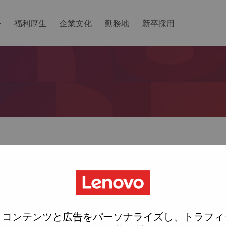
か
福利厚生
企業文化
勤務地
新卒採用
ットしますか？
ted with your account, then click "Continue".
にリンクをemailに送ります
、コンテンツと広告をパーソナライズし、トラフィ