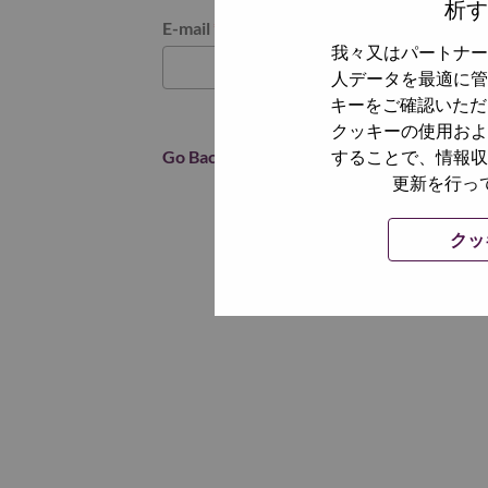
析す
パスワードをリセットください
E-mail
*
我々又はパートナー
人データを最適に管
キーをご確認いただ
クッキーの使用およ
Go Back
することで、情報収
更新を行っ
クッ