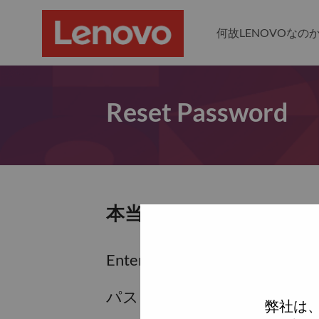
何故LENOVOなの
Reset Password
本当にパスワードをリセ
Enter the email address associa
パスワードをリセットするため
弊社は