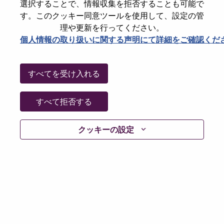
選択することで、情報収集を拒否することも可能で
パスワードをリセットください
E-mail
*
す。このクッキー同意ツールを使用して、設定の管
理や更新を行ってください。
個人情報の取り扱いに関する声明にて詳細をご確認くだ
Continue
すべてを受け入れる
Go Back
すべて拒否する
クッキーの設定
Lenovo.com
Privacy
|
Terms of use
|
FAQs
Follow
WeAreLenovo
|
Cookie Consent Tool
© 2026 Lenovo. All rights reserved