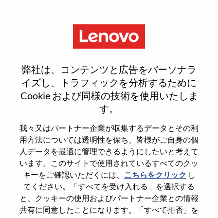
Menu
Reset password
弊社は、コンテンツと広告をパーソナラ
イズし、トラフィックを分析するために
Cookie および同様の技術を使用いたしま
本当にパスワードをリセットします
す。
か？
我々又はパートナー企業が収集するデータとその利
用方法については透明性を保ち、皆様がご自身の個
Enter the email address associated with your
人データを最適に管理できるようにしたいと考えて
account, then click "Continue".
います。このサイトで使用されているすべてのクッ
キーをご確認いただくには、
こちらをクリック
し
パスワードをリセットするためにリンクを
てください。「すべてを受け入れる」を選択する
emailに送ります
と、クッキーの使用およびパートナー企業との情報
共有に同意したことになります。「すべて拒否」を