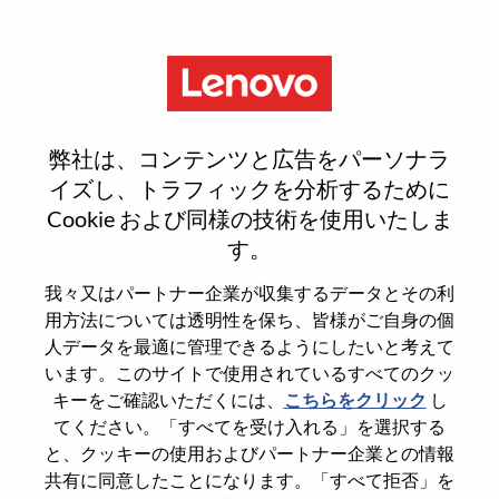
Menu
Reset password
弊社は、コンテンツと広告をパーソナラ
イズし、トラフィックを分析するために
Cookie および同様の技術を使用いたしま
本当にパスワードをリセットします
す。
か？
我々又はパートナー企業が収集するデータとその利
用方法については透明性を保ち、皆様がご自身の個
Enter the email address associated with your
人データを最適に管理できるようにしたいと考えて
account, then click "Continue".
います。このサイトで使用されているすべてのクッ
キーをご確認いただくには、
こちらをクリック
し
パスワードをリセットするためにリンクを
てください。「すべてを受け入れる」を選択する
emailに送ります
と、クッキーの使用およびパートナー企業との情報
共有に同意したことになります。「すべて拒否」を