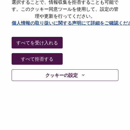
選択することで、情報収集を拒否することも可能で
パスワードをリセットください
E-mail
*
す。このクッキー同意ツールを使用して、設定の管
理や更新を行ってください。
個人情報の取り扱いに関する声明にて詳細をご確認くだ
Continue
すべてを受け入れる
Go Back
すべて拒否する
クッキーの設定
Lenovo.com
Privacy
|
Terms of use
|
FAQs
Follow
WeAreLenovo
|
Cookie Consent Tool
© 2026 Lenovo. All rights reserved