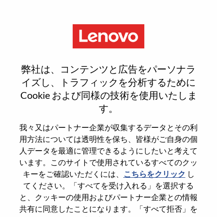
Menu
Reset password
弊社は、コンテンツと広告をパーソナラ
イズし、トラフィックを分析するために
Cookie および同様の技術を使用いたしま
本当にパスワードをリセットします
す。
か？
我々又はパートナー企業が収集するデータとその利
用方法については透明性を保ち、皆様がご自身の個
Enter the email address associated with your
人データを最適に管理できるようにしたいと考えて
account, then click "Continue".
います。このサイトで使用されているすべてのクッ
キーをご確認いただくには、
こちらをクリック
し
パスワードをリセットするためにリンクを
てください。「すべてを受け入れる」を選択する
emailに送ります
と、クッキーの使用およびパートナー企業との情報
共有に同意したことになります。「すべて拒否」を