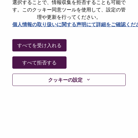
選択することで、情報収集を拒否することも可能で
パスワードをリセットください
E-mail
*
す。このクッキー同意ツールを使用して、設定の管
理や更新を行ってください。
個人情報の取り扱いに関する声明にて詳細をご確認くだ
Continue
すべてを受け入れる
Go Back
すべて拒否する
クッキーの設定
Lenovo.com
Privacy
|
Terms of use
|
FAQs
Follow
WeAreLenovo
|
Cookie Consent Tool
© 2026 Lenovo. All rights reserved