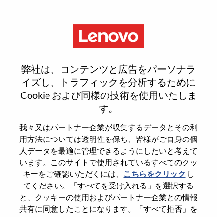
Menu
Reset password
弊社は、コンテンツと広告をパーソナラ
イズし、トラフィックを分析するために
Cookie および同様の技術を使用いたしま
本当にパスワードをリセットします
す。
か？
我々又はパートナー企業が収集するデータとその利
用方法については透明性を保ち、皆様がご自身の個
Enter the email address associated with your
人データを最適に管理できるようにしたいと考えて
account, then click "Continue".
います。このサイトで使用されているすべてのクッ
キーをご確認いただくには、
こちらをクリック
し
パスワードをリセットするためにリンクを
てください。「すべてを受け入れる」を選択する
emailに送ります
と、クッキーの使用およびパートナー企業との情報
共有に同意したことになります。「すべて拒否」を