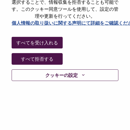
選択することで、情報収集を拒否することも可能で
パスワードをリセットください
E-mail
*
す。このクッキー同意ツールを使用して、設定の管
理や更新を行ってください。
個人情報の取り扱いに関する声明にて詳細をご確認くだ
Continue
すべてを受け入れる
Go Back
すべて拒否する
クッキーの設定
Lenovo.com
Privacy
|
Terms of use
|
FAQs
Follow
WeAreLenovo
|
Cookie Consent Tool
© 2026 Lenovo. All rights reserved