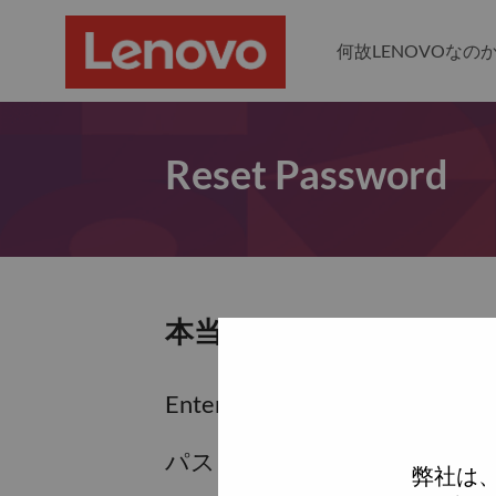
何故LENOVOなの
Reset Password
本当にパスワードをリセ
Enter the email address associa
パスワードをリセットするため
弊社は