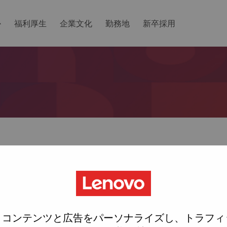
か
福利厚生
企業文化
勤務地
新卒採用
ットしますか？
ted with your account, then click "Continue".
にリンクをemailに送ります
、コンテンツと広告をパーソナライズし、トラフィ