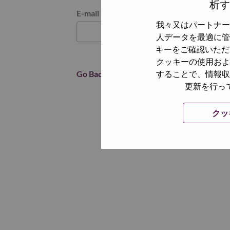
析す
パスワードをリセットください
E-mail
*
我々又はパートナー
人データを最適に管
キーをご確認いただ
クッキーの使用およ
Go Back
することで、情報収
更新を行っ
クッ