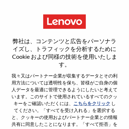
Menu
Reset password
弊社は、コンテンツと広告をパーソナラ
イズし、トラフィックを分析するために
Cookie および同様の技術を使用いたしま
本当にパスワードをリセットします
す。
か？
我々又はパートナー企業が収集するデータとその利
用方法については透明性を保ち、皆様がご自身の個
Enter the email address associated with your
人データを最適に管理できるようにしたいと考えて
account, then click "Continue".
います。このサイトで使用されているすべてのクッ
キーをご確認いただくには、
こちらをクリック
し
パスワードをリセットするためにリンクを
てください。「すべてを受け入れる」を選択する
emailに送ります
と、クッキーの使用およびパートナー企業との情報
共有に同意したことになります。「すべて拒否」を