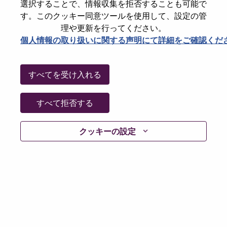
選択することで、情報収集を拒否することも可能で
パスワードをリセットください
E-mail
*
す。このクッキー同意ツールを使用して、設定の管
理や更新を行ってください。
個人情報の取り扱いに関する声明にて詳細をご確認くだ
Continue
すべてを受け入れる
Go Back
すべて拒否する
クッキーの設定
Lenovo.com
Privacy
|
Terms of use
|
FAQs
Follow
WeAreLenovo
|
Cookie Consent Tool
© 2026 Lenovo. All rights reserved