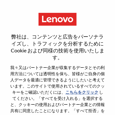
Menu
Reset password
弊社は、コンテンツと広告をパーソナラ
イズし、トラフィックを分析するために
Cookie および同様の技術を使用いたしま
本当にパスワードをリセットします
す。
か？
我々又はパートナー企業が収集するデータとその利
用方法については透明性を保ち、皆様がご自身の個
Enter the email address associated with your
人データを最適に管理できるようにしたいと考えて
account, then click "Continue".
います。このサイトで使用されているすべてのクッ
キーをご確認いただくには、
こちらをクリック
し
パスワードをリセットするためにリンクを
てください。「すべてを受け入れる」を選択する
emailに送ります
と、クッキーの使用およびパートナー企業との情報
共有に同意したことになります。「すべて拒否」を