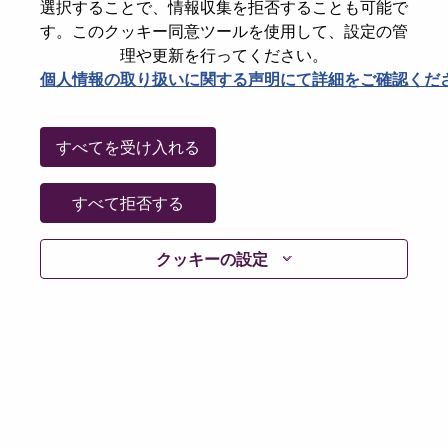
選択することで、情報収集を拒否することも可能で
パスワードをリセットください
E-mail
*
す。このクッキー同意ツールを使用して、設定の管
理や更新を行ってください。
個人情報の取り扱いに関する声明にて詳細をご確認くだ
Continue
すべてを受け入れる
Go Back
すべて拒否する
クッキーの設定
Lenovo.com
Privacy
|
Terms of use
|
FAQs
Follow
WeAreLenovo
|
Cookie Consent Tool
© 2026 Lenovo. All rights reserved