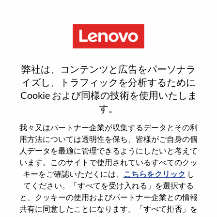
Menu
Reset password
弊社は、コンテンツと広告をパーソナラ
イズし、トラフィックを分析するために
Cookie および同様の技術を使用いたしま
本当にパスワードをリセットします
す。
か？
我々又はパートナー企業が収集するデータとその利
用方法については透明性を保ち、皆様がご自身の個
Enter the email address associated with your
人データを最適に管理できるようにしたいと考えて
account, then click "Continue".
います。このサイトで使用されているすべてのクッ
キーをご確認いただくには、
こちらをクリック
し
パスワードをリセットするためにリンクを
てください。「すべてを受け入れる」を選択する
emailに送ります
と、クッキーの使用およびパートナー企業との情報
共有に同意したことになります。「すべて拒否」を