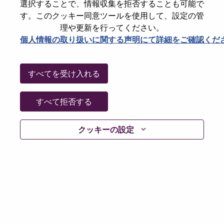
選択することで、情報収集を拒否することも可能で
パスワードをリセットください
E-mail
*
す。このクッキー同意ツールを使用して、設定の管
理や更新を行ってください。
個人情報の取り扱いに関する声明にて詳細をご確認くだ
Continue
すべてを受け入れる
Go Back
すべて拒否する
クッキーの設定
Lenovo.com
Privacy
|
Terms of use
|
FAQs
Follow
WeAreLenovo
|
Cookie Consent Tool
© 2026 Lenovo. All rights reserved