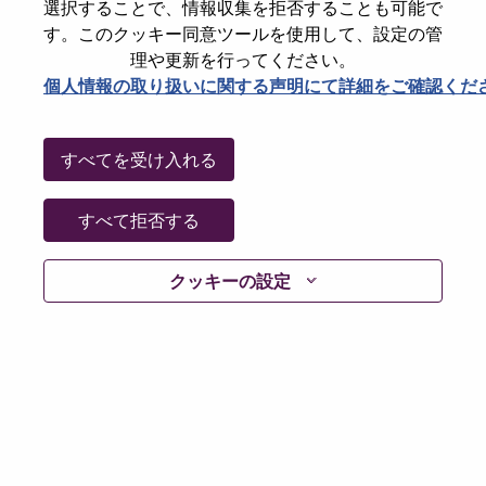
選択することで、情報収集を拒否することも可能で
パスワードをリセットください
E-mail
*
す。このクッキー同意ツールを使用して、設定の管
理や更新を行ってください。
個人情報の取り扱いに関する声明にて詳細をご確認くだ
Continue
すべてを受け入れる
Go Back
すべて拒否する
クッキーの設定
Lenovo.com
Privacy
|
Terms of use
|
FAQs
Follow
WeAreLenovo
|
Cookie Consent Tool
© 2026 Lenovo. All rights reserved