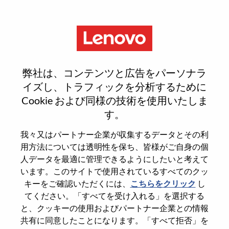
Menu
Reset password
弊社は、コンテンツと広告をパーソナラ
イズし、トラフィックを分析するために
Cookie および同様の技術を使用いたしま
本当にパスワードをリセットします
す。
か？
我々又はパートナー企業が収集するデータとその利
用方法については透明性を保ち、皆様がご自身の個
Enter the email address associated with your
人データを最適に管理できるようにしたいと考えて
account, then click "Continue".
います。このサイトで使用されているすべてのクッ
キーをご確認いただくには、
こちらをクリック
し
パスワードをリセットするためにリンクを
てください。「すべてを受け入れる」を選択する
emailに送ります
と、クッキーの使用およびパートナー企業との情報
共有に同意したことになります。「すべて拒否」を