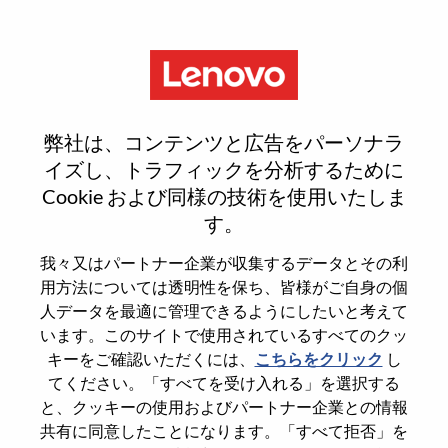
Menu
Reset password
弊社は、コンテンツと広告をパーソナラ
イズし、トラフィックを分析するために
Cookie および同様の技術を使用いたしま
本当にパスワードをリセットします
す。
か？
我々又はパートナー企業が収集するデータとその利
用方法については透明性を保ち、皆様がご自身の個
Enter the email address associated with your
人データを最適に管理できるようにしたいと考えて
account, then click "Continue".
います。このサイトで使用されているすべてのクッ
キーをご確認いただくには、
こちらをクリック
し
パスワードをリセットするためにリンクを
てください。「すべてを受け入れる」を選択する
emailに送ります
と、クッキーの使用およびパートナー企業との情報
共有に同意したことになります。「すべて拒否」を