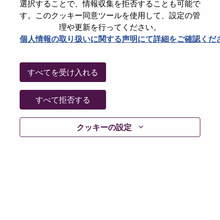
選択することで、情報収集を拒否することも可能で
パスワードをリセットください
E-mail
*
す。このクッキー同意ツールを使用して、設定の管
理や更新を行ってください。
個人情報の取り扱いに関する声明にて詳細をご確認くだ
Continue
すべてを受け入れる
Go Back
すべて拒否する
クッキーの設定
Lenovo.com
Privacy
|
Terms of use
|
FAQs
Follow
WeAreLenovo
|
Cookie Consent Tool
© 2026 Lenovo. All rights reserved