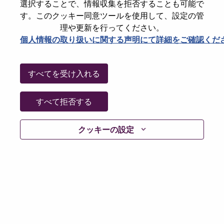
選択することで、情報収集を拒否することも可能で
パスワードをリセットください
E-mail
*
す。このクッキー同意ツールを使用して、設定の管
理や更新を行ってください。
個人情報の取り扱いに関する声明にて詳細をご確認くだ
Continue
すべてを受け入れる
Go Back
すべて拒否する
クッキーの設定
Lenovo.com
Privacy
|
Terms of use
|
FAQs
Follow
WeAreLenovo
|
Cookie Consent Tool
© 2026 Lenovo. All rights reserved