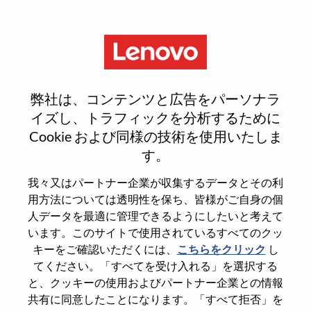
Menu
Reset password
弊社は、コンテンツと広告をパーソナラ
イズし、トラフィックを分析するために
Cookie および同様の技術を使用いたしま
本当にパスワードをリセットします
す。
か？
我々又はパートナー企業が収集するデータとその利
用方法については透明性を保ち、皆様がご自身の個
Enter the email address associated with your
人データを最適に管理できるようにしたいと考えて
account, then click "Continue".
います。このサイトで使用されているすべてのクッ
キーをご確認いただくには、
こちらをクリック
し
パスワードをリセットするためにリンクを
てください。「すべてを受け入れる」を選択する
emailに送ります
と、クッキーの使用およびパートナー企業との情報
共有に同意したことになります。「すべて拒否」を