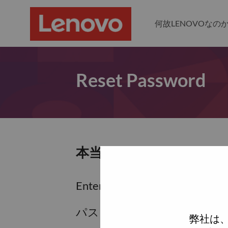
何故LENOVOなの
Reset Password
本当にパスワードをリセ
Enter the email address associa
パスワードをリセットするため
弊社は