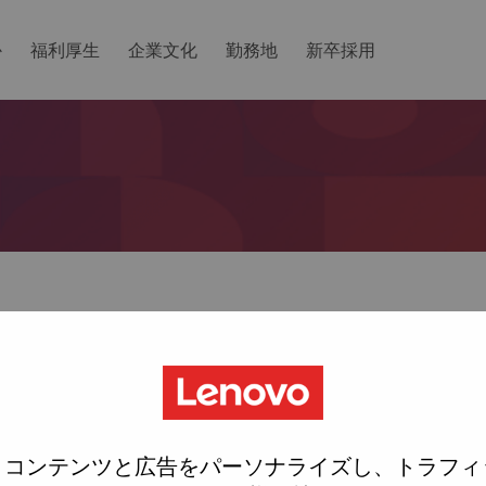
か
福利厚生
企業文化
勤務地
新卒採用
ットしますか？
ted with your account, then click "Continue".
にリンクをemailに送ります
、コンテンツと広告をパーソナライズし、トラフィ