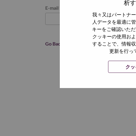
析す
パスワードをリセットください
E-mail
*
我々又はパートナー
人データを最適に管
キーをご確認いただ
クッキーの使用およ
Go Back
することで、情報収
更新を行っ
クッ