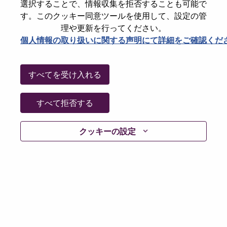
選択することで、情報収集を拒否することも可能で
パスワードをリセットください
E-mail
*
す。このクッキー同意ツールを使用して、設定の管
理や更新を行ってください。
個人情報の取り扱いに関する声明にて詳細をご確認くだ
Continue
すべてを受け入れる
Go Back
すべて拒否する
クッキーの設定
Lenovo.com
Privacy
|
Terms of use
|
FAQs
Follow
WeAreLenovo
|
Cookie Consent Tool
© 2026 Lenovo. All rights reserved