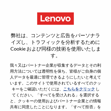
Menu
Reset password
弊社は、コンテンツと広告をパーソナラ
イズし、トラフィックを分析するために
Cookie および同様の技術を使用いたしま
本当にパスワードをリセットします
す。
か？
我々又はパートナー企業が収集するデータとその利
用方法については透明性を保ち、皆様がご自身の個
Enter the email address associated with your
人データを最適に管理できるようにしたいと考えて
account, then click "Continue".
います。このサイトで使用されているすべてのクッ
キーをご確認いただくには、
こちらをクリック
し
パスワードをリセットするためにリンクを
てください。「すべてを受け入れる」を選択する
emailに送ります
と、クッキーの使用およびパートナー企業との情報
共有に同意したことになります。「すべて拒否」を