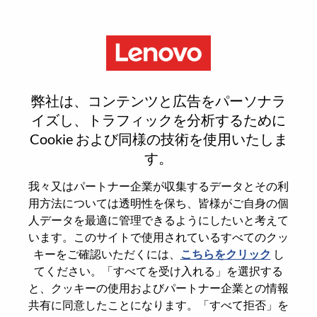
Menu
Reset password
弊社は、コンテンツと広告をパーソナラ
イズし、トラフィックを分析するために
Cookie および同様の技術を使用いたしま
本当にパスワードをリセットします
す。
か？
我々又はパートナー企業が収集するデータとその利
用方法については透明性を保ち、皆様がご自身の個
Enter the email address associated with your
人データを最適に管理できるようにしたいと考えて
account, then click "Continue".
います。このサイトで使用されているすべてのクッ
キーをご確認いただくには、
こちらをクリック
し
パスワードをリセットするためにリンクを
てください。「すべてを受け入れる」を選択する
emailに送ります
と、クッキーの使用およびパートナー企業との情報
共有に同意したことになります。「すべて拒否」を