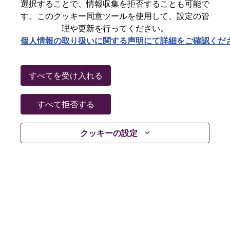
選択することで、情報収集を拒否することも可能で
パスワードをリセットください
E-mail
*
す。このクッキー同意ツールを使用して、設定の管
理や更新を行ってください。
個人情報の取り扱いに関する声明にて詳細をご確認くだ
Continue
すべてを受け入れる
Go Back
すべて拒否する
クッキーの設定
Lenovo.com
Privacy
|
Terms of use
|
FAQs
Follow
WeAreLenovo
|
Cookie Consent Tool
© 2026 Lenovo. All rights reserved