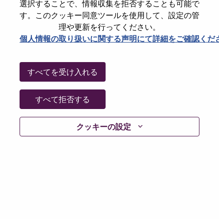
選択することで、情報収集を拒否することも可能で
パスワードをリセットください
E-mail
*
す。このクッキー同意ツールを使用して、設定の管
理や更新を行ってください。
個人情報の取り扱いに関する声明にて詳細をご確認くだ
Continue
すべてを受け入れる
Go Back
すべて拒否する
クッキーの設定
Lenovo.com
Privacy
|
Terms of use
|
FAQs
Follow
WeAreLenovo
|
Cookie Consent Tool
© 2026 Lenovo. All rights reserved