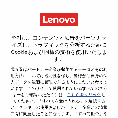
Menu
Reset password
弊社は、コンテンツと広告をパーソナラ
イズし、トラフィックを分析するために
Cookie および同様の技術を使用いたしま
本当にパスワードをリセットします
す。
か？
我々又はパートナー企業が収集するデータとその利
用方法については透明性を保ち、皆様がご自身の個
Enter the email address associated with your
人データを最適に管理できるようにしたいと考えて
account, then click "Continue".
います。このサイトで使用されているすべてのクッ
キーをご確認いただくには、
こちらをクリック
し
パスワードをリセットするためにリンクを
てください。「すべてを受け入れる」を選択する
emailに送ります
と、クッキーの使用およびパートナー企業との情報
共有に同意したことになります。「すべて拒否」を