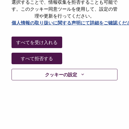
選択することで、情報収集を拒否することも可能で
パスワードをリセットください
E-mail
*
す。このクッキー同意ツールを使用して、設定の管
理や更新を行ってください。
個人情報の取り扱いに関する声明にて詳細をご確認くだ
Continue
すべてを受け入れる
Go Back
すべて拒否する
クッキーの設定
Lenovo.com
Privacy
|
Terms of use
|
FAQs
Follow
WeAreLenovo
|
Cookie Consent Tool
© 2026 Lenovo. All rights reserved