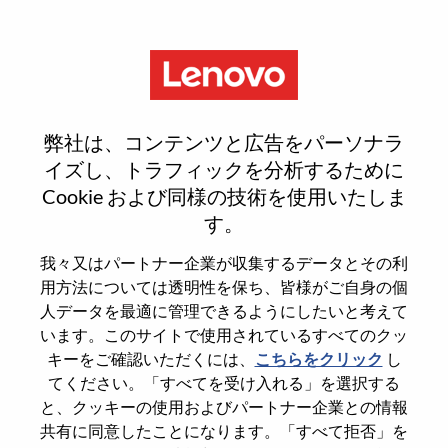
Menu
Reset password
弊社は、コンテンツと広告をパーソナラ
イズし、トラフィックを分析するために
Cookie および同様の技術を使用いたしま
本当にパスワードをリセットします
す。
か？
我々又はパートナー企業が収集するデータとその利
用方法については透明性を保ち、皆様がご自身の個
Enter the email address associated with your
人データを最適に管理できるようにしたいと考えて
account, then click "Continue".
います。このサイトで使用されているすべてのクッ
キーをご確認いただくには、
こちらをクリック
し
パスワードをリセットするためにリンクを
てください。「すべてを受け入れる」を選択する
emailに送ります
と、クッキーの使用およびパートナー企業との情報
共有に同意したことになります。「すべて拒否」を