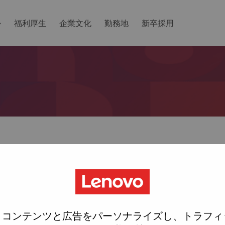
か
福利厚生
企業文化
勤務地
新卒採用
ットしますか？
ted with your account, then click "Continue".
にリンクをemailに送ります
、コンテンツと広告をパーソナライズし、トラフィ