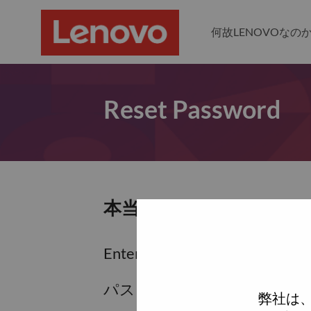
何故LENOVOなの
Reset Password
本当にパスワードをリセ
Enter the email address associa
パスワードをリセットするため
弊社は