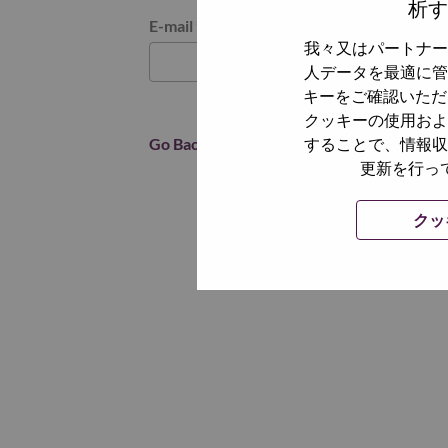
析す
パスワードをリセットください
E-mail
*
我々又はパートナー
人データを最適に管
キーをご確認いただ
クッキーの使用およ
Go Back
することで、情報収
更新を行っ
クッ