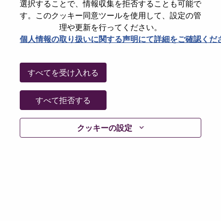
選択することで、情報収集を拒否することも可能で
パスワードをリセットください
E-mail
*
す。このクッキー同意ツールを使用して、設定の管
理や更新を行ってください。
個人情報の取り扱いに関する声明にて詳細をご確認くだ
Continue
すべてを受け入れる
Go Back
すべて拒否する
クッキーの設定
Lenovo.com
Privacy
|
Terms of use
|
FAQs
Follow
WeAreLenovo
|
Cookie Consent Tool
© 2026 Lenovo. All rights reserved