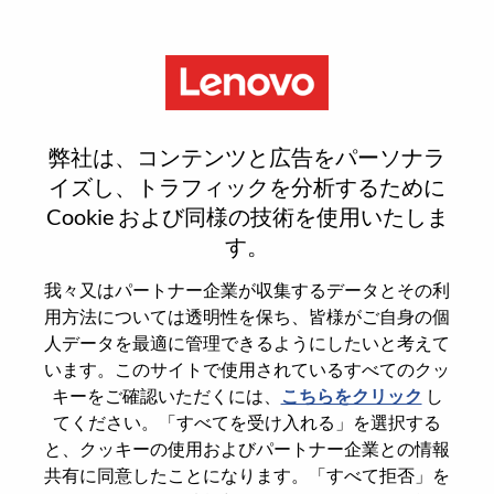
Menu
Reset password
弊社は、コンテンツと広告をパーソナラ
イズし、トラフィックを分析するために
Cookie および同様の技術を使用いたしま
本当にパスワードをリセットします
す。
か？
我々又はパートナー企業が収集するデータとその利
用方法については透明性を保ち、皆様がご自身の個
Enter the email address associated with your
人データを最適に管理できるようにしたいと考えて
account, then click "Continue".
います。このサイトで使用されているすべてのクッ
キーをご確認いただくには、
こちらをクリック
し
パスワードをリセットするためにリンクを
てください。「すべてを受け入れる」を選択する
emailに送ります
と、クッキーの使用およびパートナー企業との情報
共有に同意したことになります。「すべて拒否」を