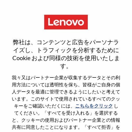
Menu
Reset password
弊社は、コンテンツと広告をパーソナラ
イズし、トラフィックを分析するために
Cookie および同様の技術を使用いたしま
本当にパスワードをリセットします
す。
か？
我々又はパートナー企業が収集するデータとその利
用方法については透明性を保ち、皆様がご自身の個
Enter the email address associated with your
人データを最適に管理できるようにしたいと考えて
account, then click "Continue".
います。このサイトで使用されているすべてのクッ
キーをご確認いただくには、
こちらをクリック
し
パスワードをリセットするためにリンクを
てください。「すべてを受け入れる」を選択する
emailに送ります
と、クッキーの使用およびパートナー企業との情報
共有に同意したことになります。「すべて拒否」を