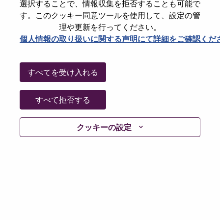
選択することで、情報収集を拒否することも可能で
パスワードをリセットください
E-mail
*
す。このクッキー同意ツールを使用して、設定の管
理や更新を行ってください。
個人情報の取り扱いに関する声明にて詳細をご確認くだ
Continue
すべてを受け入れる
Go Back
すべて拒否する
クッキーの設定
Lenovo.com
Privacy
|
Terms of use
|
FAQs
Follow
WeAreLenovo
|
Cookie Consent Tool
© 2026 Lenovo. All rights reserved