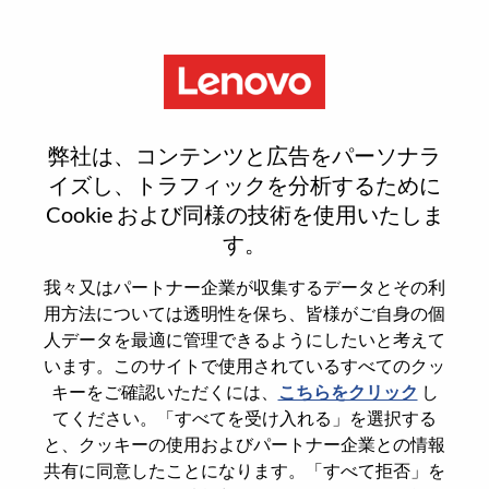
Menu
Reset password
弊社は、コンテンツと広告をパーソナラ
イズし、トラフィックを分析するために
Cookie および同様の技術を使用いたしま
本当にパスワードをリセットします
す。
か？
我々又はパートナー企業が収集するデータとその利
用方法については透明性を保ち、皆様がご自身の個
Enter the email address associated with your
人データを最適に管理できるようにしたいと考えて
account, then click "Continue".
います。このサイトで使用されているすべてのクッ
キーをご確認いただくには、
こちらをクリック
し
パスワードをリセットするためにリンクを
てください。「すべてを受け入れる」を選択する
emailに送ります
と、クッキーの使用およびパートナー企業との情報
共有に同意したことになります。「すべて拒否」を