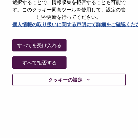
選択することで、情報収集を拒否することも可能で
パスワードをリセットください
E-mail
*
す。このクッキー同意ツールを使用して、設定の管
理や更新を行ってください。
個人情報の取り扱いに関する声明にて詳細をご確認くだ
Continue
すべてを受け入れる
Go Back
すべて拒否する
クッキーの設定
Lenovo.com
Privacy
|
Terms of use
|
FAQs
Follow
WeAreLenovo
|
Cookie Consent Tool
© 2026 Lenovo. All rights reserved