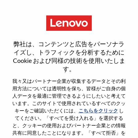
Menu
Reset password
弊社は、コンテンツと広告をパーソナラ
イズし、トラフィックを分析するために
Cookie および同様の技術を使用いたしま
本当にパスワードをリセットします
す。
か？
我々又はパートナー企業が収集するデータとその利
用方法については透明性を保ち、皆様がご自身の個
Enter the email address associated with your
人データを最適に管理できるようにしたいと考えて
account, then click "Continue".
います。このサイトで使用されているすべてのクッ
キーをご確認いただくには、
こちらをクリック
し
パスワードをリセットするためにリンクを
てください。「すべてを受け入れる」を選択する
emailに送ります
と、クッキーの使用およびパートナー企業との情報
共有に同意したことになります。「すべて拒否」を