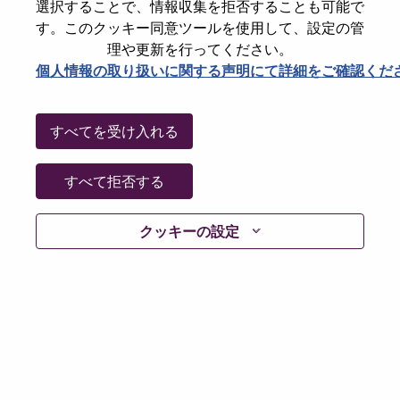
選択することで、情報収集を拒否することも可能で
パスワードをリセットください
E-mail
*
す。このクッキー同意ツールを使用して、設定の管
理や更新を行ってください。
個人情報の取り扱いに関する声明にて詳細をご確認くだ
Continue
すべてを受け入れる
Go Back
すべて拒否する
クッキーの設定
Lenovo.com
Privacy
|
Terms of use
|
FAQs
Follow
WeAreLenovo
|
Cookie Consent Tool
© 2026 Lenovo. All rights reserved