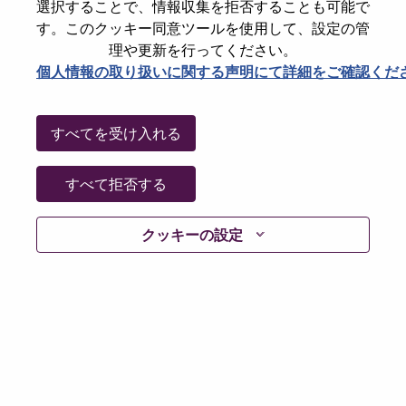
選択することで、情報収集を拒否することも可能で
パスワードをリセットください
E-mail
*
す。このクッキー同意ツールを使用して、設定の管
理や更新を行ってください。
個人情報の取り扱いに関する声明にて詳細をご確認くだ
Continue
すべてを受け入れる
Go Back
すべて拒否する
クッキーの設定
Lenovo.com
Privacy
|
Terms of use
|
FAQs
Follow
WeAreLenovo
|
Cookie Consent Tool
© 2026 Lenovo. All rights reserved