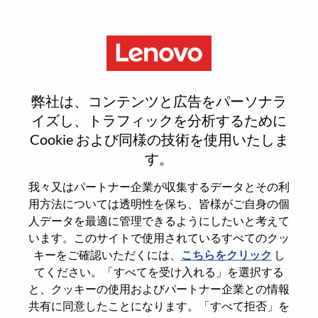
Menu
Reset password
弊社は、コンテンツと広告をパーソナラ
イズし、トラフィックを分析するために
Cookie および同様の技術を使用いたしま
本当にパスワードをリセットします
す。
か？
我々又はパートナー企業が収集するデータとその利
用方法については透明性を保ち、皆様がご自身の個
Enter the email address associated with your
人データを最適に管理できるようにしたいと考えて
account, then click "Continue".
います。このサイトで使用されているすべてのクッ
キーをご確認いただくには、
こちらをクリック
し
パスワードをリセットするためにリンクを
てください。「すべてを受け入れる」を選択する
emailに送ります
と、クッキーの使用およびパートナー企業との情報
共有に同意したことになります。「すべて拒否」を