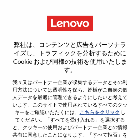
Menu
Reset password
弊社は、コンテンツと広告をパーソナラ
イズし、トラフィックを分析するために
Cookie および同様の技術を使用いたしま
本当にパスワードをリセットします
す。
か？
我々又はパートナー企業が収集するデータとその利
用方法については透明性を保ち、皆様がご自身の個
Enter the email address associated with your
人データを最適に管理できるようにしたいと考えて
account, then click "Continue".
います。このサイトで使用されているすべてのクッ
キーをご確認いただくには、
こちらをクリック
し
パスワードをリセットするためにリンクを
てください。「すべてを受け入れる」を選択する
emailに送ります
と、クッキーの使用およびパートナー企業との情報
共有に同意したことになります。「すべて拒否」を