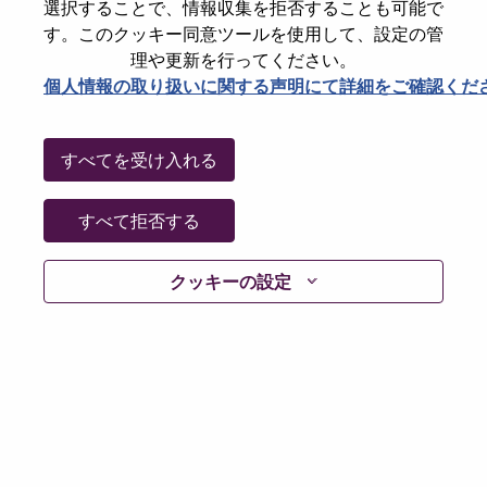
選択することで、情報収集を拒否することも可能で
パスワードをリセットください
E-mail
*
す。このクッキー同意ツールを使用して、設定の管
理や更新を行ってください。
個人情報の取り扱いに関する声明にて詳細をご確認くだ
Continue
すべてを受け入れる
Go Back
すべて拒否する
クッキーの設定
Lenovo.com
Privacy
|
Terms of use
|
FAQs
Follow
WeAreLenovo
|
Cookie Consent Tool
© 2026 Lenovo. All rights reserved