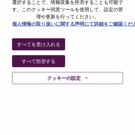
選択することで、情報収集を拒否することも可能で
パスワードをリセットください
E-mail
*
す。このクッキー同意ツールを使用して、設定の管
理や更新を行ってください。
個人情報の取り扱いに関する声明にて詳細をご確認くだ
Continue
すべてを受け入れる
Go Back
すべて拒否する
クッキーの設定
Lenovo.com
Privacy
|
Terms of use
|
FAQs
Follow
WeAreLenovo
|
Cookie Consent Tool
© 2026 Lenovo. All rights reserved