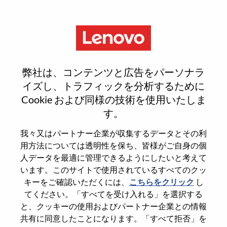
Menu
Reset password
弊社は、コンテンツと広告をパーソナラ
イズし、トラフィックを分析するために
Cookie および同様の技術を使用いたしま
本当にパスワードをリセットします
す。
か？
我々又はパートナー企業が収集するデータとその利
用方法については透明性を保ち、皆様がご自身の個
Enter the email address associated with your
人データを最適に管理できるようにしたいと考えて
account, then click "Continue".
います。このサイトで使用されているすべてのクッ
キーをご確認いただくには、
こちらをクリック
し
パスワードをリセットするためにリンクを
てください。「すべてを受け入れる」を選択する
emailに送ります
と、クッキーの使用およびパートナー企業との情報
共有に同意したことになります。「すべて拒否」を