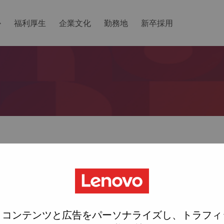
か
福利厚生
企業文化
勤務地
新卒採用
ットしますか？
ted with your account, then click "Continue".
にリンクをemailに送ります
、コンテンツと広告をパーソナライズし、トラフィ