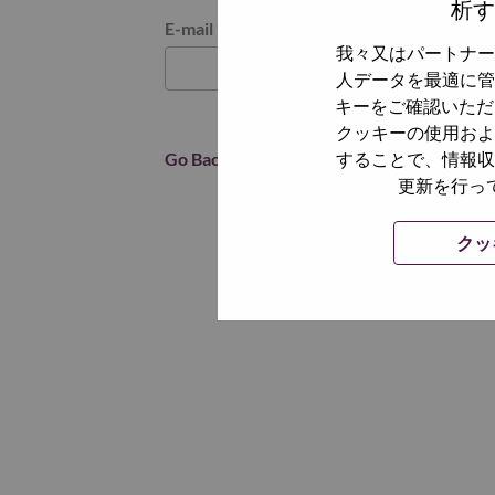
析す
パスワードをリセットください
E-mail
*
我々又はパートナー
人データを最適に管
キーをご確認いただ
クッキーの使用およ
Go Back
することで、情報収
更新を行っ
クッ