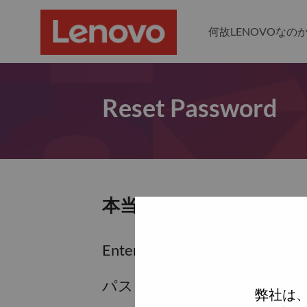
何故LENOVOなの
Reset Password
本当にパスワードをリセ
Enter the email address associa
パスワードをリセットするため
弊社は