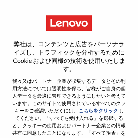
Menu
Reset password
弊社は、コンテンツと広告をパーソナラ
イズし、トラフィックを分析するために
Cookie および同様の技術を使用いたしま
本当にパスワードをリセットします
す。
か？
我々又はパートナー企業が収集するデータとその利
用方法については透明性を保ち、皆様がご自身の個
Enter the email address associated with your
人データを最適に管理できるようにしたいと考えて
account, then click "Continue".
います。このサイトで使用されているすべてのクッ
キーをご確認いただくには、
こちらをクリック
し
パスワードをリセットするためにリンクを
てください。「すべてを受け入れる」を選択する
emailに送ります
と、クッキーの使用およびパートナー企業との情報
共有に同意したことになります。「すべて拒否」を