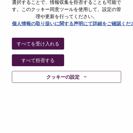
選択することで、情報収集を拒否することも可能で
パスワードをリセットください
E-mail
*
す。このクッキー同意ツールを使用して、設定の管
理や更新を行ってください。
個人情報の取り扱いに関する声明にて詳細をご確認くだ
Continue
すべてを受け入れる
Go Back
すべて拒否する
クッキーの設定
Lenovo.com
Privacy
|
Terms of use
|
FAQs
Follow
WeAreLenovo
|
Cookie Consent Tool
© 2026 Lenovo. All rights reserved