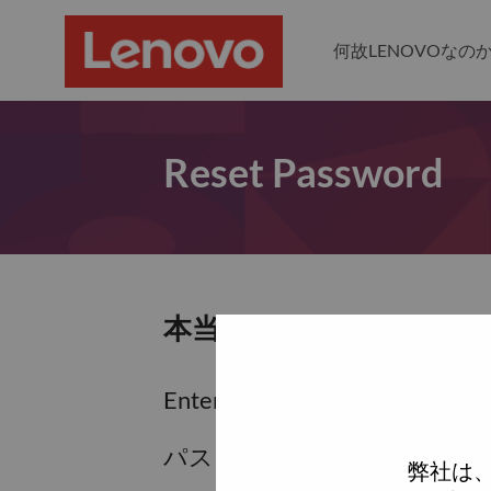
何故LENOVOなの
Reset Password
本当にパスワードをリセ
Enter the email address associa
パスワードをリセットするため
弊社は