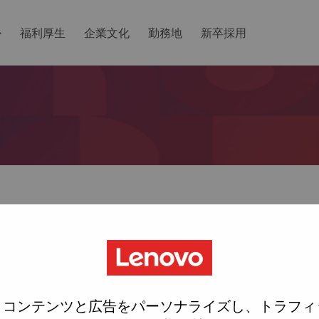
か
福利厚生
企業文化
勤務地
新卒採用
ットしますか？
ted with your account, then click "Continue".
にリンクをemailに送ります
、コンテンツと広告をパーソナライズし、トラフィ