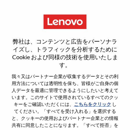
Menu
Reset password
弊社は、コンテンツと広告をパーソナラ
イズし、トラフィックを分析するために
Cookie および同様の技術を使用いたしま
本当にパスワードをリセットします
す。
か？
我々又はパートナー企業が収集するデータとその利
用方法については透明性を保ち、皆様がご自身の個
Enter the email address associated with your
人データを最適に管理できるようにしたいと考えて
account, then click "Continue".
います。このサイトで使用されているすべてのクッ
キーをご確認いただくには、
こちらをクリック
し
パスワードをリセットするためにリンクを
てください。「すべてを受け入れる」を選択する
emailに送ります
と、クッキーの使用およびパートナー企業との情報
共有に同意したことになります。「すべて拒否」を