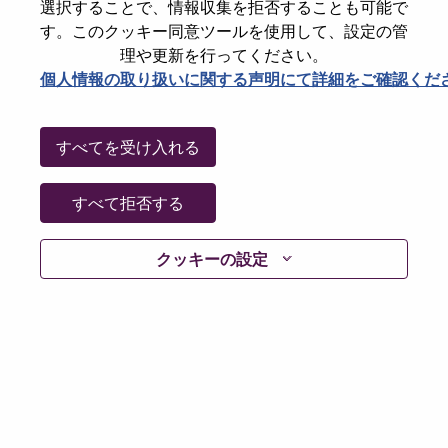
選択することで、情報収集を拒否することも可能で
パスワードをリセットください
E-mail
*
す。このクッキー同意ツールを使用して、設定の管
理や更新を行ってください。
個人情報の取り扱いに関する声明にて詳細をご確認くだ
Continue
すべてを受け入れる
Go Back
すべて拒否する
クッキーの設定
Lenovo.com
Privacy
|
Terms of use
|
FAQs
Follow
WeAreLenovo
|
Cookie Consent Tool
© 2026 Lenovo. All rights reserved