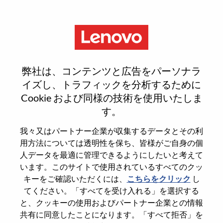
Menu
Smarter takes you
弊社は、コンテンツと広告をパーソナラ
イズし、トラフィックを分析するために
どこから始めるべきか、お分かりになりますか。
Cookie および同様の技術を使用いたしま
す。
おススメ情報を入手
我々又はパートナー企業が収集するデータとその利
用方法については透明性を保ち、皆様がご自身の個
Search for open positions
人データを最適に管理できるようにしたいと考えて
います。このサイトで使用されているすべてのクッ
Search for open positions
キーをご確認いただくには、
こちらをクリック
し
51-
てください。「すべてを受け入れる」を選択する
60
と、クッキーの使用およびパートナー企業との情報
of
Sort by
Previous
1
2
3
4
5
6
7
8
9
10
共有に同意したことになります。「すべて拒否」を
229