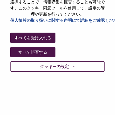
選択することで、情報収集を拒否することも可能で
jobs
す。このクッキー同意ツールを使用して、設定の管
理や更新を行ってください。
個人情報の取り扱いに関する声明にて詳細をご確認くだ
Infrastructure Solutions Sales Specialist
Sales
Spain, Madrid, Madrid
すべてを受け入れる
Req #: 100017410
Posted 22-Jul-2026
すべて拒否する
Apply
Shar
クッキーの設定
Technical Presales Specialist - Datacenter
Solutions (m/f/d)
Sales
Germany, Baden-Wurttemberg, Stuttgart
Req #: 100017413
Posted 22-Jul-2026