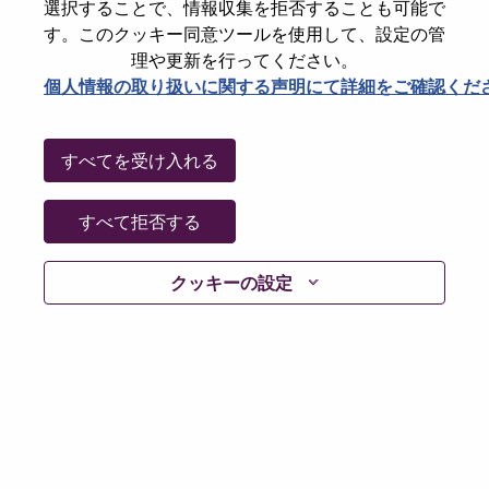
選択することで、情報収集を拒否することも可能で
Customer Care Case Manager
す。このクッキー同意ツールを使用して、設定の管
Information Technology
理や更新を行ってください。
United States of America, North Carolina, Morrisville
個人情報の取り扱いに関する声明にて詳細をご確認くだ
Req #: WD00103412
Posted 05-Aug-2026
すべてを受け入れる
Apply
Shar
すべて拒否する
Remote Senior Business Operations Manager
クッキーの設定
Sales Support
United States of America, North Carolina, Morrisville
Req #: WD00103607
Posted 05-Aug-2026
Apply
Shar