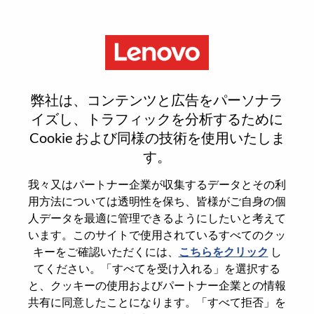
Menu
Smarter takes you
弊社は、コンテンツと広告をパーソナラ
イズし、トラフィックを分析するために
どこから始めるべきか、お分かりになりますか。
Cookie および同様の技術を使用いたしま
す。
おススメ情報を入手
我々又はパートナー企業が収集するデータとその利
用方法については透明性を保ち、皆様がご自身の個
Search for open positions
人データを最適に管理できるようにしたいと考えて
います。このサイトで使用されているすべてのクッ
Search for open positions
キーをご確認いただくには、
こちらをクリック
し
1-10 of 235 jobs
次>>
Sort by
1
2
3
4
5
6
てください。「すべてを受け入れる」を選択する
と、クッキーの使用およびパートナー企業との情報
共有に同意したことになります。「すべて拒否」を