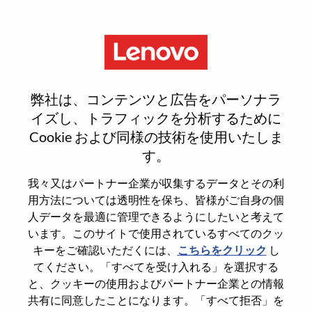
Menu
Smarter takes you
弊社は、コンテンツと広告をパーソナラ
イズし、トラフィックを分析するために
どこから始めるべきか、お分かりになりますか。
Cookie および同様の技術を使用いたしま
す。
おススメ情報を入手
我々又はパートナー企業が収集するデータとその利
用方法については透明性を保ち、皆様がご自身の個
Search for open positions
人データを最適に管理できるようにしたいと考えて
います。このサイトで使用されているすべてのクッ
Search for open positions
キーをご確認いただくには、
こちらをクリック
し
1-10 of 999+ jobs
次>>
Sort by
てください。「すべてを受け入れる」を選択する
と、クッキーの使用およびパートナー企業との情報
共有に同意したことになります。「すべて拒否」を