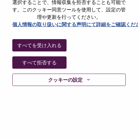
選択することで、情報収集を拒否することも可能で
AI Platform Engineer
す。このクッキー同意ツールを使用して、設定の管
Services
理や更新を行ってください。
Hong Kong, Hong Kong
個人情報の取り扱いに関する声明にて詳細をご確認くだ
Req #: WD00102092
Posted 07-Aug-2026
すべてを受け入れる
Apply
Shar
すべて拒否する
FW Test Engineer
クッキーの設定
Hardware Engineering
China, Tianjin, 天津（Tianjin）
Req #: WD00103251
Posted 07-Aug-2026
Apply
Shar