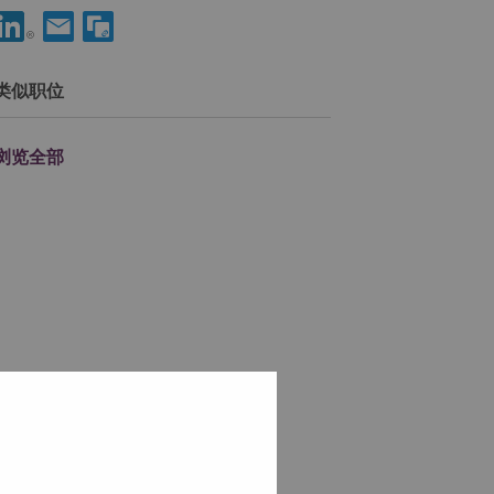
分享 HRBP 到LinkedIn
通过电子邮箱分享 HRBP 给朋友
类似职位
浏览全部