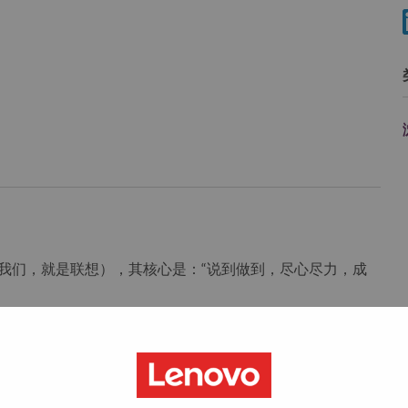
ovo”（我们，就是联想），其核心是：“说到做到，尽心尽力，成
科技巨头，位列《财富》世界500强第196名，服务遍布全
智能，为每一个可能” 的公司愿景，联想在不断夯实全球个人
栈式的计算能力，现已拥有包括人工智能赋能、人工智能导
件、解决方案和服务在内的完整产品路线图，包括个人电