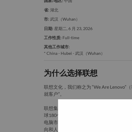
国家/地区:
中国
省:
湖北
市:
武汉（Wuhan）
日期:
星期二, 6 月 23, 2026
工作性质:
Full-time
其他工作城市
:
* China - Hubei - 武汉（Wuhan）
为什么选择联想
联想文化，我们称之为 “We Are Len
就客户”。
联想集团是一家年收入830亿美元的全球化
球180个市场数以百万计的客户。为实现“
电脑市场冠军地位的基础上，积极构建全
向和人工智能优化的终端、基础设施、软