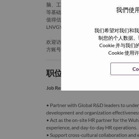
脑、工作站、智能手机、平板电脑等终端
我們使用
等基础设施产品。这一变革与联想改变世
值得信赖的智慧未来。联想集团有限公司在
LNVGY）。
我们希望对我们和我
制您的个人数据。
欢迎访问联想官方网站
https://www.leno
Cookie 并
方账号，或关注“联想招聘”公众号，获取
Cookie
Co
职位描述和要求:
Job Responsibilities:
• Partner with Global R&D leaders to under
development and organization effectiveness
• Act as the on-site HR partner for the Wuh
experience, and day-to-day HR operations.
• Support cross-cultural collaboration and 