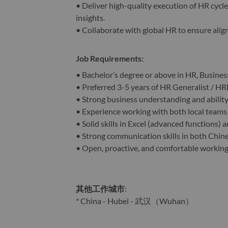
• Deliver high-quality execution of HR cycle
insights.
• Collaborate with global HR to ensure ali
Job Requirements:
• ​Bachelor’s degree or above in HR, Business
• Preferred 3-5 years of HR Generalist / H
• Strong business understanding and abilit
• Experience working with both local teams 
• Solid skills in Excel (advanced functions)
• Strong communication skills in both Chines
• Open, proactive, and comfortable working 
其他工作城市
:
* China - Hubei - 武汉（Wuhan）