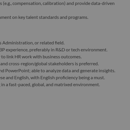
s (e.g., compensation, calibration) and provide data-driven
gnment on key talent standards and programs.
 Administration, or related field.
RBP experience, preferably in R&D or tech environment.
y to link HR work with business outcomes.
and cross-region/global stakeholders is preferred.
 and PowerPoint; able to analyze data and generate insights.
e and English, with English proficiency being a must.
in a fast-paced, global, and matrixed environment.