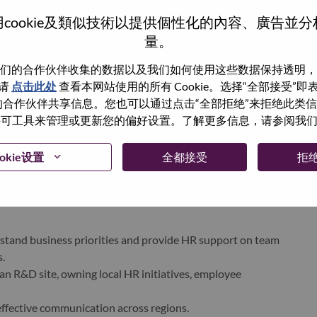
产品，服务器、存储、边缘计算、高性能计算以及软件定义
cookie及類似技術以提供個性化的內容、廣告並
界的创新一起，共同为世界各地的人们成就一个更加包容、
量。
香港交易所上市（港交所：992）（美国预托证券代号：
们的合作伙伴收集的数据以及我们如何使用这些数据保持透明，
请
点击此处
查看本网站使用的所有 Cookie。选择“全部接受”
vo.com
，并关注“联想集团”微博及微信公众号等社交媒体官
与我们的合作伙伴共享信息。您也可以通过点击“全部拒绝”来拒绝此类
联想最新动态。
 使用许可工具来管理或更新您的偏好设置。了解更多信息，请参阅我
okie设置
全都接受
拒
stand business priorities and provide HR support on team
.
an R&D site, owning local HR initiatives, employee
effective communication across regions.