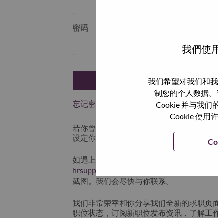
密码
我們使用
登陆
我们希望对我们和我
制您的个人数据。
忘记密码了？
Cookie 并
Cookie
若你曾近期申请过我们的职位，你的电子邮
设定你的登入资料。
Co
如遇上登录问题或无法注册为新用户时，
hrsupport@lenovo.com
请在邮件的主题注明“App
截图。我们会尽快与你联系。
我们非常荣幸和你分享我们全新的求职页
职位状态，订阅新职位发布资讯，了解工