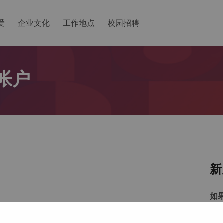
爱
企业文化
工作地点
校园招聘
帐户
新
如
以