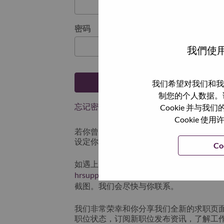
密码
我們使用
登陆
我们希望对我们和我
制您的个人数据。
忘记密码了？
Cookie 并
Cookie
若你曾近期申请过我们的职位，你的电子邮
设定你的登入资料。
Co
如遇上登录问题或无法注册为新用户时，
hrsupport@lenovo.com
请在邮件的主题注明“App
截图。我们会尽快与你联系。
我们非常荣幸和你分享我们全新的求职页
职位状态，订阅新职位发布资讯，了解工