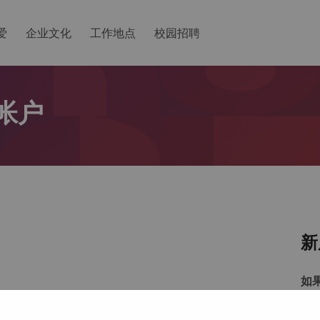
爱
企业文化
工作地点
校园招聘
帐户
新
如
以