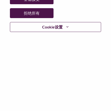
拒绝所有
登陆
Cookie设置
忘记密码了？
若你曾近期申请过我们的职位，你的电子邮箱将留存于
系统中；你可以选择“忘记密码”重新设定你的登入资料。
如遇上登录问题或无法注册为新用户时，请联系我们的
人力资源团队
hrsupport@lenovo.com
请在邮件的主题注
明“Application login issue”, 并提供你遇到的问题及截图。
我们会尽快与你联系。
我们非常荣幸和你分享我们全新的求职页面，你可以通
过全新的功能，随时查看你所申请的职位状态，订阅新
职位发布资讯，了解工作在联想的故事，及加入联想人
才社区。