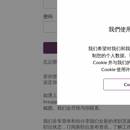
密码
我們使用
登陆
我们希望对我们和我
制您的个人数据。
忘记密码了？
Cookie 并
Cookie
若你曾近期申请过我们的职位，你的电子邮
设定你的登入资料。
Co
如遇上登录问题或无法注册为新用户时，
hrsupport@lenovo.com
请在邮件的主题注明“App
截图。我们会尽快与你联系。
我们非常荣幸和你分享我们全新的求职页
职位状态，订阅新职位发布资讯，了解工