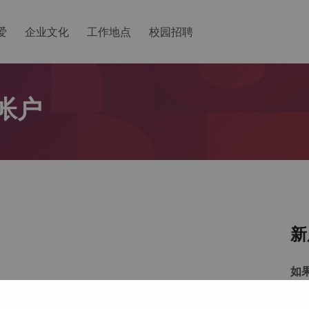
爱
企业文化
工作地点
校园招聘
帐户
新
如
以