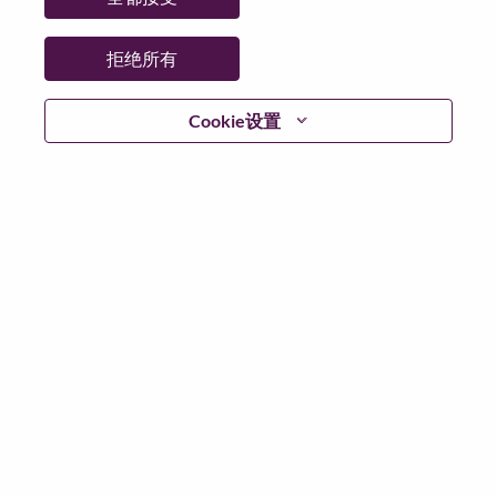
拒绝所有
登陆
Cookie设置
忘记密码了？
若你曾近期申请过我们的职位，你的电子邮箱将留存于
系统中；你可以选择“忘记密码”重新设定你的登入资料。
如遇上登录问题或无法注册为新用户时，请联系我们的
人力资源团队
hrsupport@lenovo.com
请在邮件的主题注
明“Application login issue”, 并提供你遇到的问题及截图。
我们会尽快与你联系。
我们非常荣幸和你分享我们全新的求职页面，你可以通
过全新的功能，随时查看你所申请的职位状态，订阅新
职位发布资讯，了解工作在联想的故事，及加入联想人
才社区。