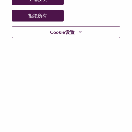
拒绝所有
登陆
Cookie设置
忘记密码了？
若你曾近期申请过我们的职位，你的电子邮箱将留存于
系统中；你可以选择“忘记密码”重新设定你的登入资料。
如遇上登录问题或无法注册为新用户时，请联系我们的
人力资源团队
hrsupport@lenovo.com
请在邮件的主题注
明“Application login issue”, 并提供你遇到的问题及截图。
我们会尽快与你联系。
我们非常荣幸和你分享我们全新的求职页面，你可以通
过全新的功能，随时查看你所申请的职位状态，订阅新
职位发布资讯，了解工作在联想的故事，及加入联想人
才社区。