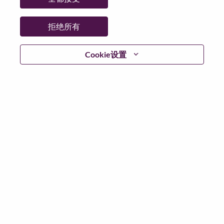
拒绝所有
登陆
Cookie设置
忘记密码了？
若你曾近期申请过我们的职位，你的电子邮箱将留存于
系统中；你可以选择“忘记密码”重新设定你的登入资料。
如遇上登录问题或无法注册为新用户时，请联系我们的
人力资源团队
hrsupport@lenovo.com
请在邮件的主题注
明“Application login issue”, 并提供你遇到的问题及截图。
我们会尽快与你联系。
我们非常荣幸和你分享我们全新的求职页面，你可以通
过全新的功能，随时查看你所申请的职位状态，订阅新
职位发布资讯，了解工作在联想的故事，及加入联想人
才社区。